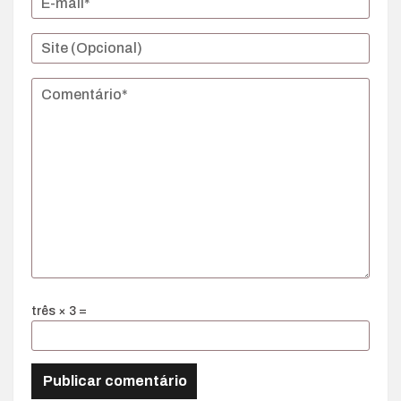
três × 3 =