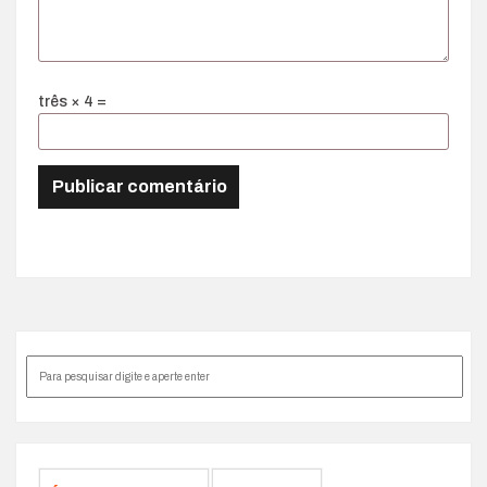
três × 4 =