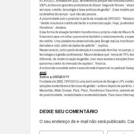
A ORÍGEO, fundada em 2022, se diferencia porque não funciona como u
100% do foco em grandes produtores do Brasil. Segundo Nunes, “atua
serviços, crédito, tecnologia e boas práticas de gestão”. Esse modelo po
os desafios do campo – que não são poucos.
A proximidade com o produtor é parte da missão da ORÍGEO. “Nosso escr
“desde insumos e crédito até barter e comercialização. Hoje, já ate
Rondônia”, destaca.
Essa forma de atuação também transformou a própria visão de Mauro N
financeiro para um olhar que envolve também o relacionamento, a expe
de crédito. Uma plataforma desenvolvida pela Bunge realiza monitorame
decisões e indo ‘além de dados de satélite’”, explica.
Nesse cenário, outro ponto de atenção é a sucessão familiar no campo,
tecnologia e à gestão profissional. Mauro destaca que “cerca de 70% da
diferente, de modernização da gestão, com mais acesso a soluções finan
aproxima o setor do mercado de capitais”, finaliza.
A entrevista completa sobre o assunto está disponível no podcast Gala
aqui
.
Sobre a ORÍGEO??
Fundada em 2022, ORÍGEO é uma joint venture de Bunge e UPL e está c
soluções sustentáveis e técnicas de gestão – antes e depois da porteira
Maranhão, Mato Grosso, Pará, Piauí, Rondônia e Tocantins, valendo-s
de produtividade, rentabilidade e sustentabilidade. Para mais informa
DEIXE SEU COMENTÁRIO
O seu endereço de e-mail não será publicado.
Ca