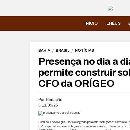
INÍCIO
ILHÉUS
BAHIA
BRASIL
NOTÍCIAS
Presença no dia a di
permite construir so
CFO da ORÍGEO
Por
Redação
11/09/25
.
Estar ao lado do agricultor é o segredo para criar soluções eficazes e 
UPL especializada em soluções sustentáveis e gestão integrada para o