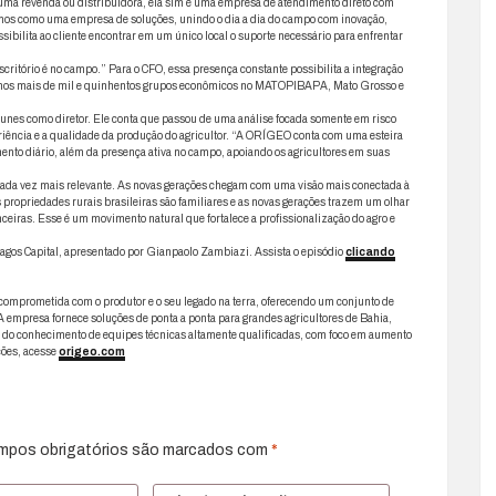
ma revenda ou distribuidora, ela sim é uma empresa de atendimento direto com
mos como uma empresa de soluções, unindo o dia a dia do campo com inovação,
ssibilita ao cliente encontrar em um único local o suporte necessário para enfrentar
itório é no campo.” Para o CFO, essa presença constante possibilita a integração
ndemos mais de mil e quinhentos grupos econômicos no MATOPIBAPA, Mato Grosso e
unes como diretor. Ele conta que passou de uma análise focada somente em risco
riência e a qualidade da produção do agricultor. “A ORÍGEO conta com uma esteira
nto diário, além da presença ativa no campo, apoiando os agricultores em suas
 cada vez mais relevante. As novas gerações chegam com uma visão mais conectada à
s propriedades rurais brasileiras são familiares e as novas gerações trazem um olhar
ceiras. Esse é um movimento natural que fortalece a profissionalização do agro e
pagos Capital, apresentado por Gianpaolo Zambiazi. Assista o episódio
clicando
omprometida com o produtor e o seu legado na terra, oferecendo um conjunto de
. A empresa fornece soluções de ponta a ponta para grandes agricultores de Bahia,
e do conhecimento de equipes técnicas altamente qualificadas, com foco em aumento
ções, acesse
origeo.com
mpos obrigatórios são marcados com
*