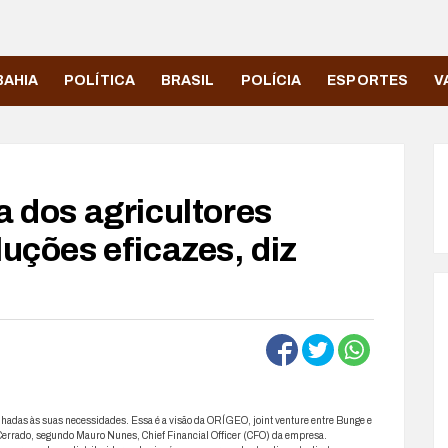
BAHIA
POLÍTICA
BRASIL
POLÍCIA
ESPORTES
V
a dos agricultores
luções eficazes, diz
alinhadas às suas necessidades. Essa é a visão da ORÍGEO, joint venture entre Bunge e
 Cerrado, segundo Mauro Nunes, Chief Financial Officer (CFO) da empresa.