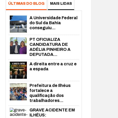
ÚLTIMAS DO BLOG
MAIS LIDAS
A Universidade Federal
do Sul da Bahia
conseguiu...
PT OFICIALIZA
CANDIDATURA DE
ADÉLIA PINHEIRO A
DEPUTADA...
A direita entre a cruz e
a espada
Prefeitura de Ilhéus
fortalece a
qualificação dos
trabalhadores...
GRAVE ACIDENTE EM
ILHÉUS: