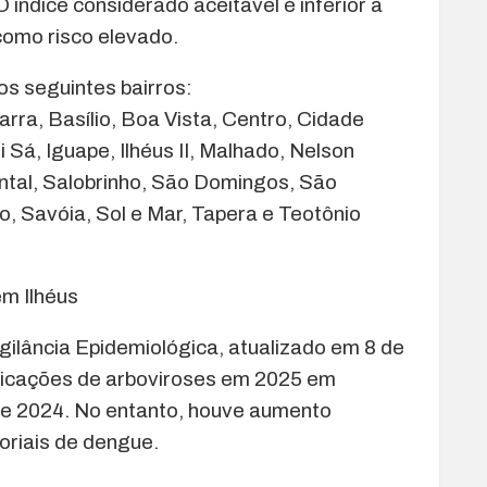
 índice considerado aceitável é inferior a
 como risco elevado.
s seguintes bairros:
arra, Basílio, Boa Vista, Centro, Cidade
Sá, Iguape, Ilhéus II, Malhado, Nelson
ntal, Salobrinho, São Domingos, São
, Savóia, Sol e Mar, Tapera e Teotônio
m Ilhéus
gilância Epidemiológica, atualizado em 8 de
tificações de arboviroses em 2025 em
 2024. No entanto, houve aumento
oriais de dengue.