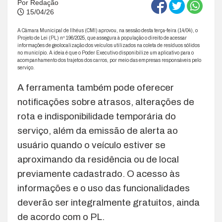
Por
Redação
15/04/26
A Câmara Municipal de Ilhéus (CMI) aprovou, na sessão desta terça-feira (14/04), o
Projeto de Lei (PL) nº 196/2025, que assegura à população o direito de acessar
informações de geolocalização dos veículos utilizados na coleta de resíduos sólidos
no município. A ideia é que o Poder Executivo disponibilize um aplicativo para o
acompanhamento dos trajetos dos carros, por meio das empresas responsáveis pelo
serviço.
A ferramenta também pode oferecer
notificações sobre atrasos, alterações de
rota e indisponibilidade temporária do
serviço, além da emissão de alerta ao
usuário quando o veículo estiver se
aproximando da residência ou de local
previamente cadastrado. O acesso às
informações e o uso das funcionalidades
deverão ser integralmente gratuitos, ainda
de acordo com o PL.